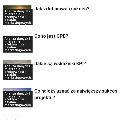
Jak zdefiniować sukces?
Analiza danych i
mierzenie
efektywności
działań
marketingowych
Co to jest CPE?
Analiza danych i
mierzenie
efektywności
działań
marketingowych
Jakie są wskaźniki KPI?
Analiza danych i
mierzenie
efektywności
działań
marketingowych
Co należy uznać za największy sukces
Analiza danych i
mierzenie
projektu?
efektywności
działań
marketingowych