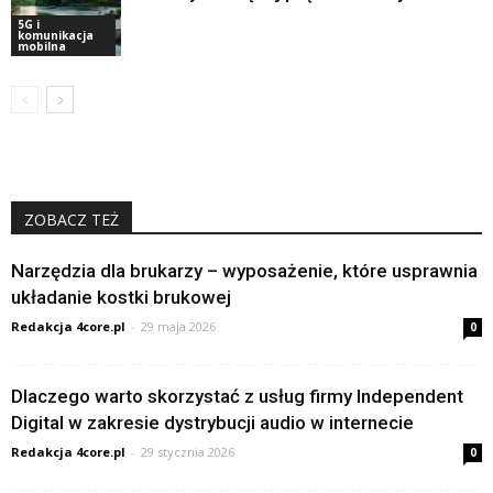
5G i
komunikacja
mobilna
ZOBACZ TEŻ
Narzędzia dla brukarzy – wyposażenie, które usprawnia
układanie kostki brukowej
Redakcja 4core.pl
-
29 maja 2026
0
Dlaczego warto skorzystać z usług firmy Independent
Digital w zakresie dystrybucji audio w internecie
Redakcja 4core.pl
-
29 stycznia 2026
0