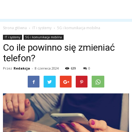
Strona główna
IT i systemy
5G i komunikacja mobilna
IT i systemy
5G i komunikacja mobilna
Co ile powinno się zmieniać
telefon?
Przez
Redakcja
-
8 czerwca 2024
639
0