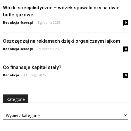
Wózki specjalistyczne – wózek spawalniczy na dwie
butle gazowe
Redakcja 4core.pl
-
1 grudnia 2025
0
Oszczędzaj na reklamach dzięki organicznym lajkom
Redakcja 4core.pl
-
25 sierpnia 2025
0
Co finansuje kapitał stały?
Redakcja
-
13 lutego 2025
0
Kategorie
Kategorie