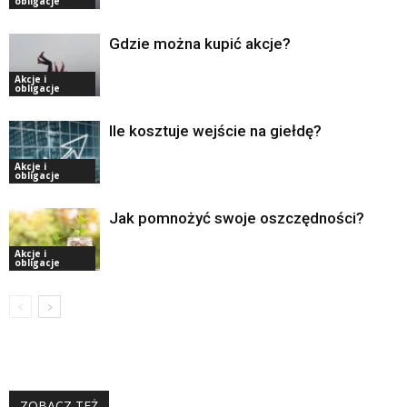
obligacje
Gdzie można kupić akcje?
Akcje i
obligacje
Ile kosztuje wejście na giełdę?
Akcje i
obligacje
Jak pomnożyć swoje oszczędności?
Akcje i
obligacje
ZOBACZ TEŻ