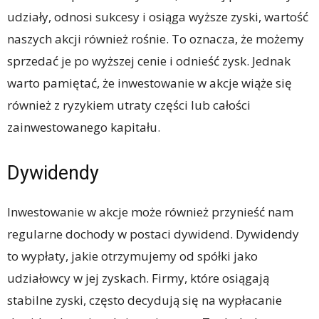
udziały, odnosi sukcesy i osiąga wyższe zyski, wartość
naszych akcji również rośnie. To oznacza, że możemy
sprzedać je po wyższej cenie i odnieść zysk. Jednak
warto pamiętać, że inwestowanie w akcje wiąże się
również z ryzykiem utraty części lub całości
zainwestowanego kapitału.
Dywidendy
Inwestowanie w akcje może również przynieść nam
regularne dochody w postaci dywidend. Dywidendy
to wypłaty, jakie otrzymujemy od spółki jako
udziałowcy w jej zyskach. Firmy, które osiągają
stabilne zyski, często decydują się na wypłacanie