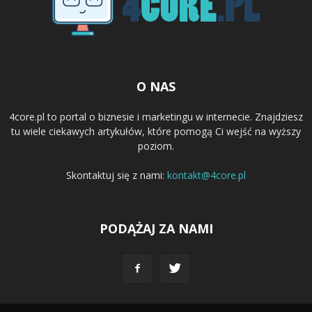
O NAS
4core.pl to portal o biznesie i marketingu w internecie. Znajdziesz
tu wiele ciekawych artykułów, które pomogą Ci wejść na wyższy
poziom.
Skontaktuj się z nami:
kontakt@4core.pl
PODĄŻAJ ZA NAMI