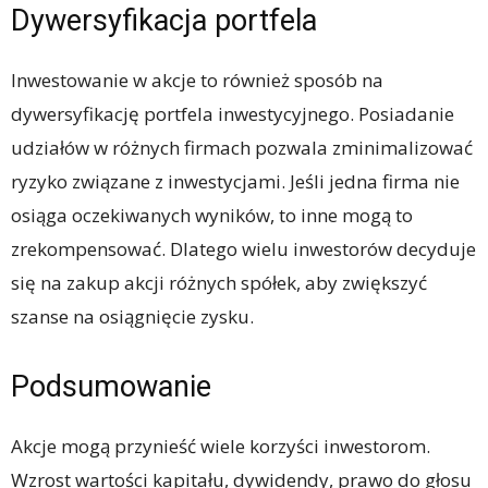
Dywersyfikacja portfela
Inwestowanie w akcje to również sposób na
dywersyfikację portfela inwestycyjnego. Posiadanie
udziałów w różnych firmach pozwala zminimalizować
ryzyko związane z inwestycjami. Jeśli jedna firma nie
osiąga oczekiwanych wyników, to inne mogą to
zrekompensować. Dlatego wielu inwestorów decyduje
się na zakup akcji różnych spółek, aby zwiększyć
szanse na osiągnięcie zysku.
Podsumowanie
Akcje mogą przynieść wiele korzyści inwestorom.
Wzrost wartości kapitału, dywidendy, prawo do głosu