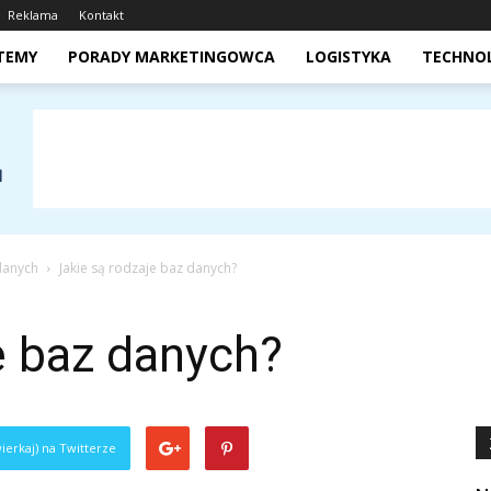
Reklama
Kontakt
STEMY
PORADY MARKETINGOWCA
LOGISTYKA
TECHNO
 danych
Jakie są rodzaje baz danych?
e baz danych?
ierkaj) na Twitterze