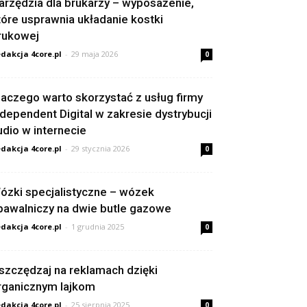
arzędzia dla brukarzy – wyposażenie,
tóre usprawnia układanie kostki
rukowej
dakcja 4core.pl
-
29 maja 2026
0
laczego warto skorzystać z usług firmy
ndependent Digital w zakresie dystrybucji
udio w internecie
dakcja 4core.pl
-
29 stycznia 2026
0
ózki specjalistyczne – wózek
pawalniczy na dwie butle gazowe
dakcja 4core.pl
-
1 grudnia 2025
0
szczędzaj na reklamach dzięki
rganicznym lajkom
dakcja 4core.pl
-
25 sierpnia 2025
0