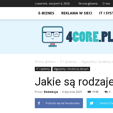
czwartek, sierpień 6, 2026
Strona główna
O nas
E-BIZNES
REKLAMA W SIECI
IT I SY
4core.pl
Strona główna
IT i systemy
Algorytmy i struktury
IT i systemy
Algorytmy i struktury danych
Jakie są rodzaj
Przez
Redakcja
-
4 stycznia 2025
1110
0
Podziel się na Facebooku
Tweet (Ćw