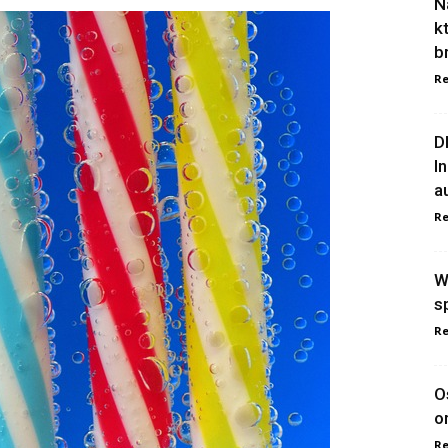
N
k
b
Re
D
I
a
Re
W
s
Re
O
o
Re