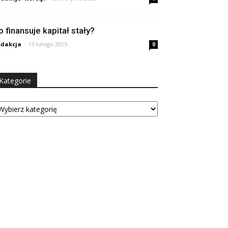
o finansuje kapitał stały?
dakcja
-
13 lutego 2025
0
Kategorie
tegorie